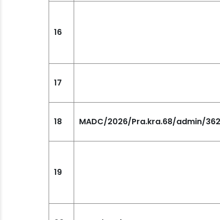
16
17
18
MADC/2026/Pra.kra.68/admin/36
19