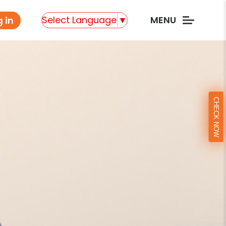
Select Language
▼
MENU
 in
CHECK NOW