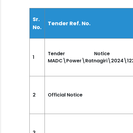
Sr.
Tender Ref. No.
No.
Tender Notice
1
MADC\Power\Ratnagiri\2024\12
2
Official Notice
3